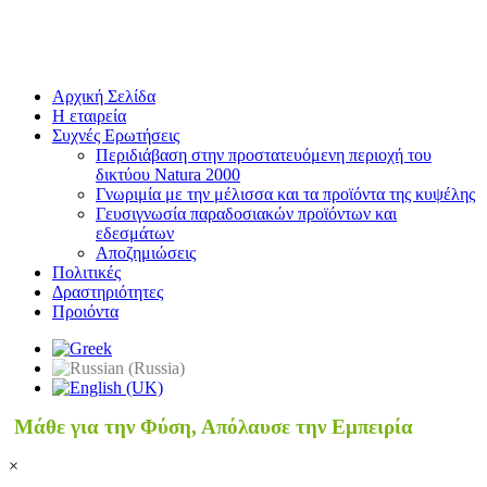
Αρχική Σελίδα
Η εταιρεία
Συχνές Ερωτήσεις
Περιδιάβαση στην προστατευόμενη περιοχή του
δικτύου Natura 2000
Γνωριμία με την μέλισσα και τα προϊόντα της κυψέλης
Γευσιγνωσία παραδοσιακών προϊόντων και
εδεσμάτων
Αποζημιώσεις
Πολιτικές
Δραστηριότητες
Προιόντα
Μάθε για την Φύση, Απόλαυσε την Εμπειρία
×