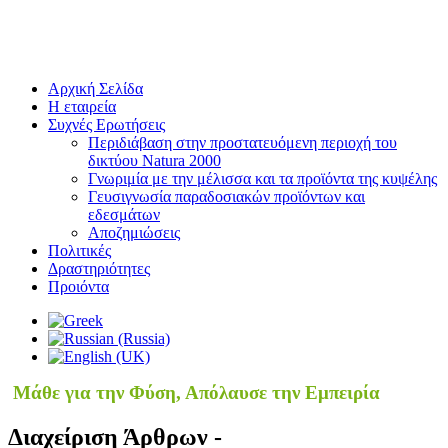
Αρχική Σελίδα
Η εταιρεία
Συχνές Ερωτήσεις
Περιδιάβαση στην προστατευόμενη περιοχή του
δικτύου Natura 2000
Γνωριμία με την μέλισσα και τα προϊόντα της κυψέλης
Γευσιγνωσία παραδοσιακών προϊόντων και
εδεσμάτων
Αποζημιώσεις
Πολιτικές
Δραστηριότητες
Προιόντα
Μάθε για την Φύση, Απόλαυσε την Εμπειρία
Διαχείριση Άρθρων -