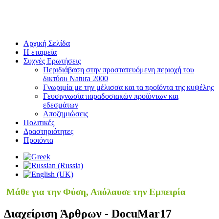
Αρχική Σελίδα
Η εταιρεία
Συχνές Ερωτήσεις
Περιδιάβαση στην προστατευόμενη περιοχή του
δικτύου Natura 2000
Γνωριμία με την μέλισσα και τα προϊόντα της κυψέλης
Γευσιγνωσία παραδοσιακών προϊόντων και
εδεσμάτων
Αποζημιώσεις
Πολιτικές
Δραστηριότητες
Προιόντα
Μάθε για την Φύση, Απόλαυσε την Εμπειρία
Διαχείριση Άρθρων - DocuMar17